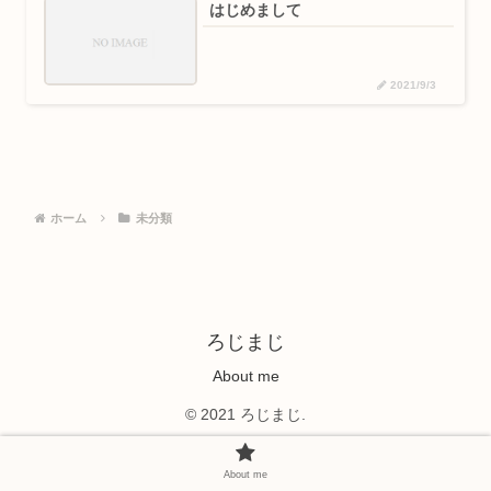
はじめまして
2021/9/3
ホーム
未分類
ろじまじ
About me
© 2021 ろじまじ.
About me